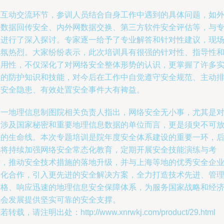
在互动交流环节，参训人员结合自身工作中遇到的具体问题，如
业数据回传安全、内外网数据交换、第三方软件安全评估等，与
家进行了深入探讨。专家逐一给予了专业解答和针对性建议，现
气氛热烈。大家纷纷表示，此次培训具有很强的针对性、指导性
实用性，不仅深化了对网络安全整体形势的认识，更掌握了许多
用的防护知识和技能，对今后在工作中自觉遵守安全规范、主动
查安全隐患、有效处置安全事件大有裨益。
第一地理信息制图院相关负责人指出，网络安全无小事，尤其是
于涉及国家秘密和重要地理信息数据的单位而言，更是须臾不可
松的生命线。本次专题培训是院年度安全体系建设的重要一环，
续将持续加强网络安全常态化教育，定期开展安全技能演练与考
核，推动安全技术措施的落地升级，并与上海等地的优秀安全企
深化合作，引入更先进的安全解决方案，全力打造技术先进、管
严格、响应迅速的地理信息安全保障体系，为服务国家战略和经
社会发展提供坚实可靠的安全支撑。
若转载，请注明出处：http://www.xnrwkj.com/product/29.html