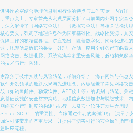
培训讲座紧密结合地理信息制图行业的特点与工作实际，内容详
实，重点突出。专家首先从宏观层面分析了当前国内外网络安全
势，深入解读了《网络安全法》、《数据安全法》等相关法律法
的核心要义，强调了地理信息作为国家基础性、战略性资源，其
全保障工作的极端重要性。讲座指出，随着数字化、网络化进程
加速，地理信息数据的采集、处理、存储、应用全链条都面临着
自网络攻击、数据泄露、系统瘫痪等多重安全风险，必须构筑起
实的技术与管理防线。
专家聚焦于技术实践与风险防范，详细介绍了上海在网络与信息
全软件开发领域的最新成果与先进理念。内容涵盖了常见网络攻
手段（如钓鱼邮件、勒索软件、APT攻击等）的识别与防范、关
信息基础设施的安全防护策略、地理信息数据加密与脱敏技术、
部网络安全管理制度的构建与执行，以及安全软件开发生命周期
Secure SDLC）的重要性。专家通过生动的案例剖析，演示了
全漏洞可能带来的严重后果，并提供了切实可行的安全操作指南
应急响应流程。