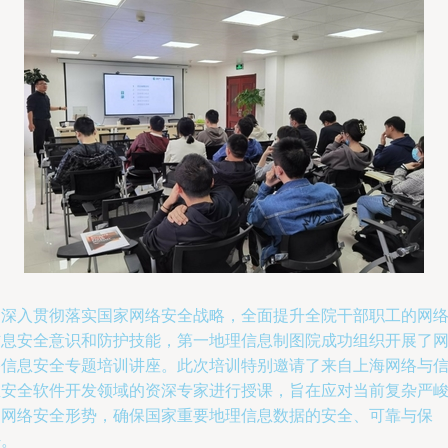
为深入贯彻落实国家网络安全战略，全面提升全院干部职工的网
信息安全意识和防护技能，第一地理信息制图院成功组织开展了
络信息安全专题培训讲座。此次培训特别邀请了来自上海网络与
息安全软件开发领域的资深专家进行授课，旨在应对当前复杂严
的网络安全形势，确保国家重要地理信息数据的安全、可靠与保
密。