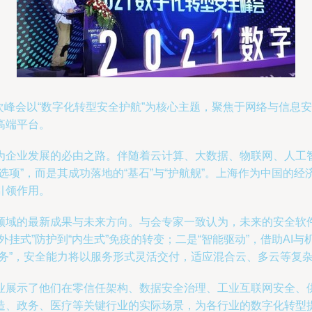
，本次峰会以“数字化转型安全护航”为核心主题，聚焦于网络与信
高端平台。
为企业发展的必由之路。伴随着云计算、大数据、物联网、人工
选项”，而是其成功落地的“基石”与“护航舰”。上海作为中国的
引领作用。
领域的最新成果与未来方向。与会专家一致认为，未来的安全软件
挂式”防护到“内生式”免疫的转变；二是“智能驱动”，借助AI
务”，安全能力将以服务形式灵活交付，适应混合云、多云等复杂
业展示了他们在零信任架构、数据安全治理、工业互联网安全、
、政务、医疗等关键行业的实际场景，为各行业的数字化转型提