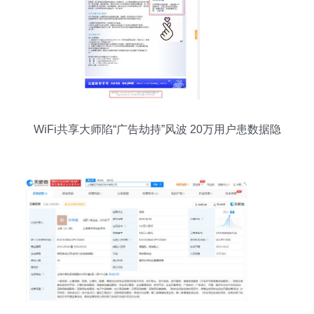
WiFi共享大师陷“广告劫持”风波 20万用户患数据隐
忧