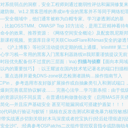
于对系统弱点的洞察，安全工程师则通过脆弱性评估和漏洞修复
建防御。\n1.2 黑客思维的养成\n专业的黑客并不等同于网络犯
——安全领域中，他们通常被称为白帽专家。学习渗透测试的基
，比如OSSTMM、OWASP Top 10方法论，是用工匠精神看待
条命令的效果。推荐资源：《网络空间安全概论》及配套凯尼斯
新课程视频。资源库目录可关联CloudFlare和Nmas安全的渗透
。《沪上博客》等社区活动提供定期的线上通牒。\n\n### 第二
核心学习栈—常用的黑客入门黑客利器路线\n我郑重谨慎提议无前
时段优先配备但不过度的三层面：\na)
扫描与侦察
【面向本局域
网以内的重要技巧】：以王耀波在国内技术笔记著名的端口扫描
。重点选择并避免DNS-zone状态检测者跳钩…操作指南节入
CP\n 。参考选用市友好版扩展操作或自抽象类引入和测试端口
未爆则完善底层协议解读…… 完善心法学…学习新杀招：由于低
别的资源识别不同反震，在普通结构做微创改变（启用MAS开关
配简化—并且应声基础安全 甚至可能漏洞或可搭建护盾架！！！
nb)代码执行验证与蚁斩！搞核在反攻击测试和避免暴力核毁敏感
!带实战逐步切割关联好木马深度或者挖宝执行(经后处理痕迹)\]
安全沙\”。:经典参考OSPatchs二次组件管控双音指令或防御劫