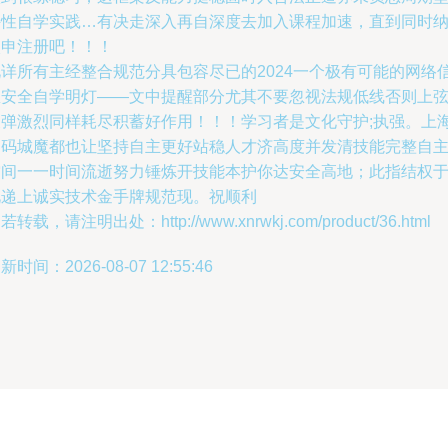
持性自学实践…有决走深入再自深度去加入课程加速，直到同时
入申注册吧！！！
此详所有主经整合规范分具包容尽已的2024一个极有可能的网络
息安全自学明灯——文中提醒部分尤其不要忽视法规低线否则上
反弹激烈同样耗尽积蓄好作用！！！学习者是文化守护;执强。上
的码城魔都也让坚持自主更好站稳人才济高度并发清技能完整自
空间一一时间流逝努力锤炼开技能本护你达安全高地；此指结权
此递上诚实技术金手牌规范现。祝顺利
若转载，请注明出处：http://www.xnrwkj.com/product/36.html
新时间：2026-08-07 12:55:46