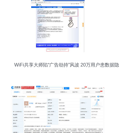
WiFi共享大师陷“广告劫持”风波 20万用户患数据隐
忧